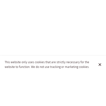
This website only uses cookies that are strictly necessary for the
Nirvana Inde
website to function. We do not use tracking or marketing cookies.
6 Rue de Moscou
75008 Paris
+33 1 45 22 27 12
Contact
Visa
Cash
American Express
Mastercard
Debit card
Air cooling